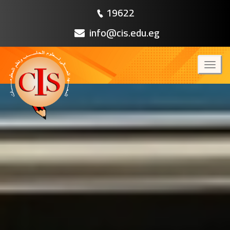
19622
info@cis.edu.eg
Toggl
naviga