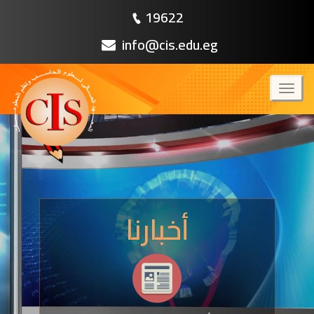
19622
info@cis.edu.eg
Toggl
naviga
أخبارنا