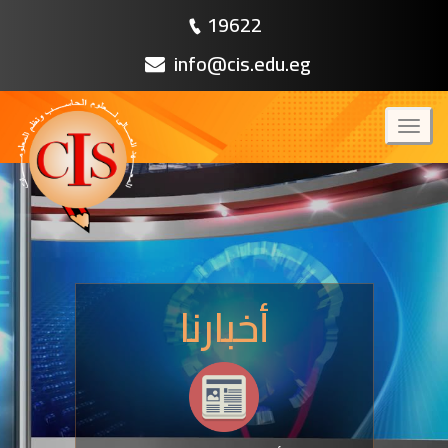
19622
info@cis.edu.eg
Toggl
naviga
أخبارنا