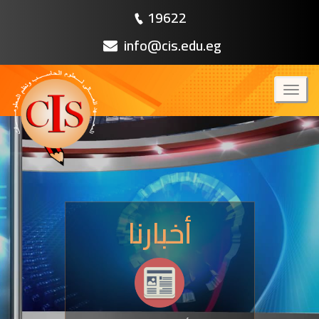
19622
info@cis.edu.eg
Toggl
naviga
أخبارنا