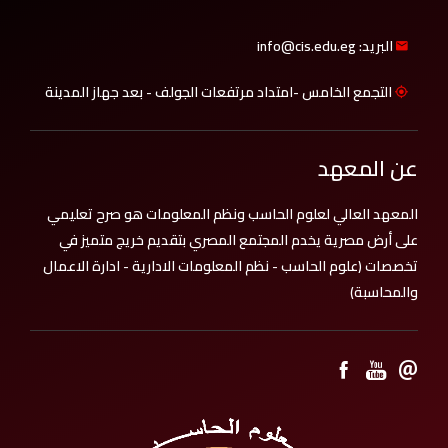
البريد: info@cis.edu.eg
التجمع الخامس -امتداد مرتفعات الجولف - بعد جهاز المدينة
عن المعهد
المعهد العالي لعلوم الحاسب ونظم المعلومات هو صرح تعليمي
على أرض مصرية يخدم المجتمع المصري بتقديم خريج متميز في
تخصصات (علوم الحاسب - نظم المعلومات الادارية - ادارة الاعمال
والمحاسبة)