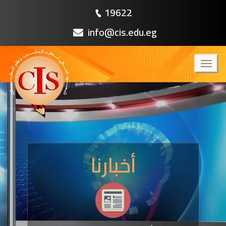
19622
info@cis.edu.eg
Toggl
naviga
أخبارنا