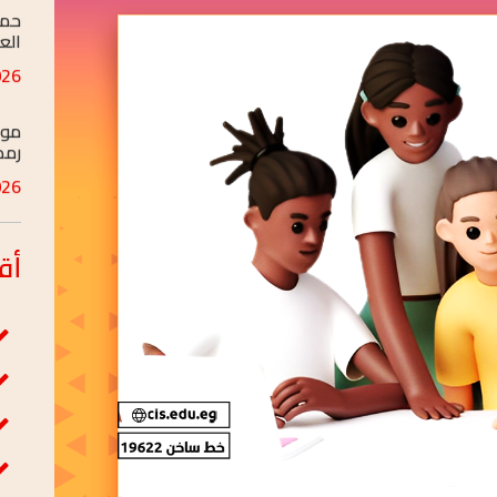
APR/14
موا
رمض
FEB/17
الت
الخ
FEB/04
أق