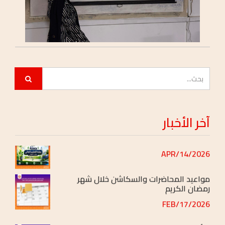
جدول محاضرات الفصل الدراسي ( الصيفي )
[بعد التعديل]
2026/JUL/01
اعلان هــــام
2026/JUN/11
اعلان هــــام
آخر
الأخبار
2026/JUN/06
حملة وزارة التعليم العالي والبحث العلمي
2026/APR/14
مواعيد المحاضرات والسكاشن خلال شهر
رمضان الكريم
2026/FEB/17