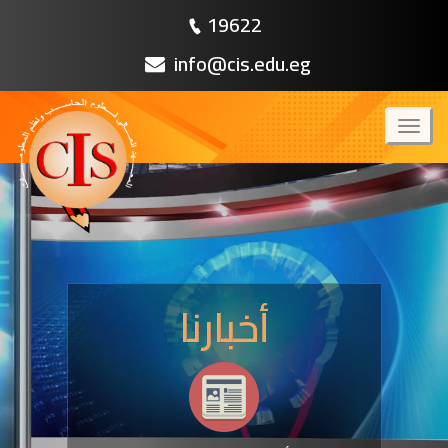
19622
info@cis.edu.eg
Toggl
naviga
أخبارنا