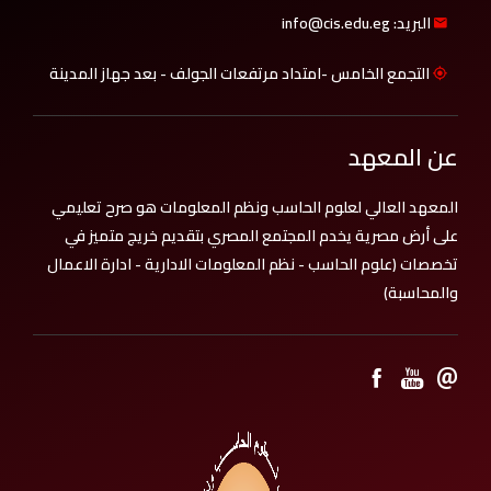
البريد: info@cis.edu.eg
التجمع الخامس -امتداد مرتفعات الجولف - بعد جهاز المدينة
عن المعهد
المعهد العالي لعلوم الحاسب ونظم المعلومات هو صرح تعليمي
على أرض مصرية يخدم المجتمع المصري بتقديم خريج متميز في
تخصصات (علوم الحاسب - نظم المعلومات الادارية - ادارة الاعمال
والمحاسبة)