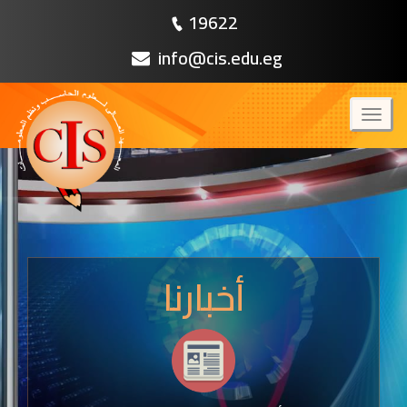
19622
info@cis.edu.eg
Toggl
naviga
أخبارنا