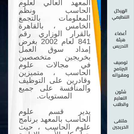
المعهد العالي لعلوم
الحاسب ونظم
الهيكل
التنظيمي
المعلومات بالتجمع
الخامس ، بالقاهرة
أعضاء
بالقرار الوزاري رقم
هيئة
841 لعام 2002 بغرض
التدريس
إمداد سوق العمل
بخريجين متخصصين
توصيف
في مجالات علوم
البرنامج
الحاسب ، متميزين
ومقرراته
وقادرين على التوظيف
والمنافسة على جميع
شئون
المستويات.
التعليم
والطلاب
يدير قسم علوم
الحاسب بالمعهد برنامج
ملتقى
الخريجين
علوم الحاسب ، حيث