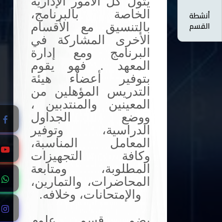
يتول كل الأمور الإدارية
الخاصة بالبرنامج،
أنشطة
القسم
بالتنسيق مع الأقسام
الأخرى المشاركة في
البرنامج ومع إدارة
المعهد . فهو يقوم
بتوفير أعضاء هيئة
التدريس المؤهلين من
المعينين والمنتدبين ،
ووضع الجداول
الدراسية، وتوفير
المعامل المناسبة،
وكافة التجهيزات
المطلوبة، ومتابعة
المحاضرات، والتمارين،
والإمتحانات، وخلافه.
يضم قسم علوم