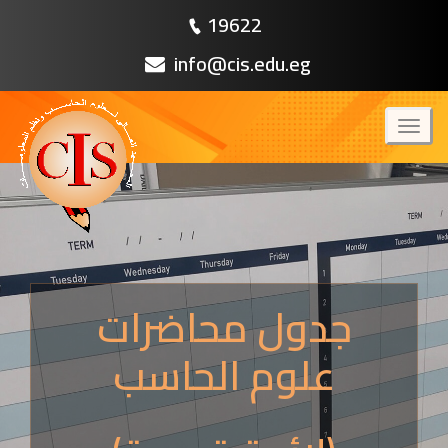
19622
info@cis.edu.eg
Toggl
naviga
جدول محاضرات
علوم الحاسب