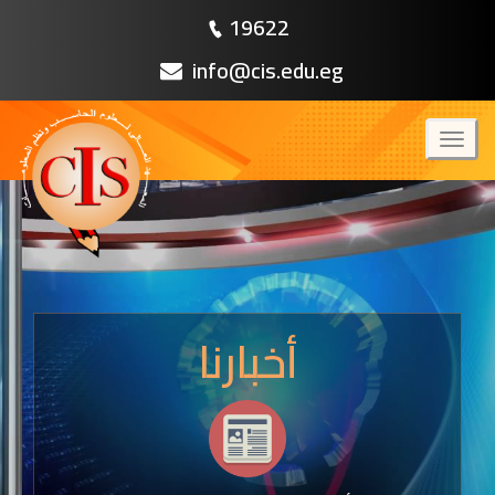
19622
info@cis.edu.eg
Toggl
naviga
أخبارنا