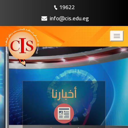
19622
info@cis.edu.eg
Toggl
naviga
أخبارنا